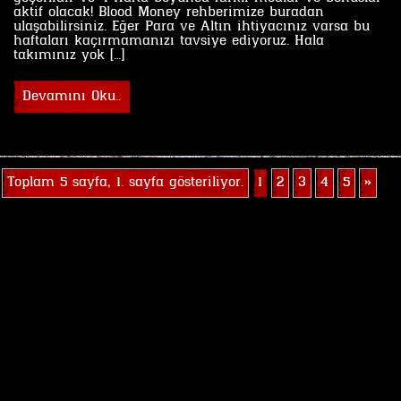
aktif olacak! Blood Money rehberimize buradan
ulaşabilirsiniz. Eğer Para ve Altın ihtiyacınız varsa bu
haftaları kaçırmamanızı tavsiye ediyoruz. Hala
takımınız yok […]
Devamını Oku..
Toplam 5 sayfa, 1. sayfa gösteriliyor.
1
2
3
4
5
»